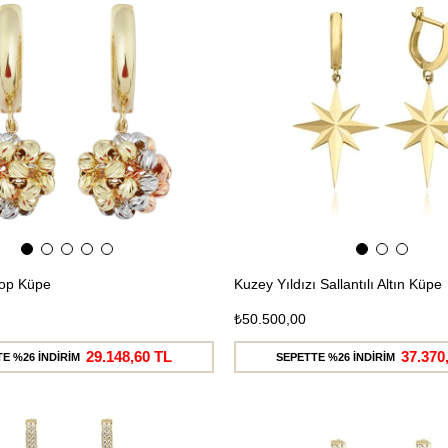
Ücretsiz
Kargo
Top Küpe
Kuzey Yıldızı Sallantılı Altın Küpe
₺50.500,00
29.148,60 TL
37.370
E %26 İNDİRİM
SEPETTE %26 İNDİRİM
Ücretsiz