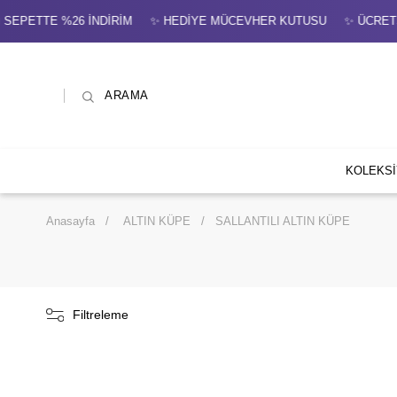
PETTE %26 İNDİRİM ✨ HEDİYE MÜCEVHER KUTUSU ✨ ÜCRETSİZ Sİ
ARAMA
KOLEKS
Anasayfa
ALTIN KÜPE
SALLANTILI ALTIN KÜPE
Filtreleme