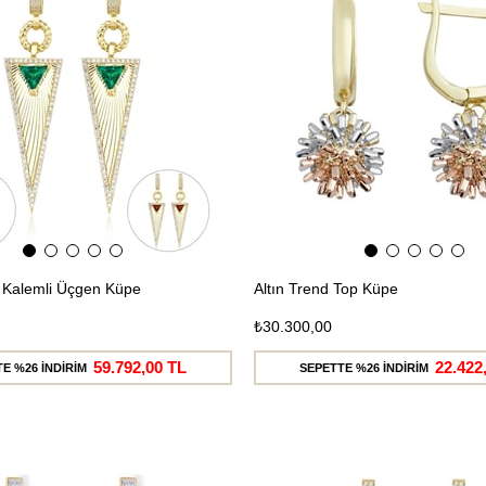
Kargo
ı Kalemli Üçgen Küpe
Altın Trend Top Küpe
₺30.300,00
59.792,00 TL
22.422
E %26 İNDİRİM
SEPETTE %26 İNDİRİM
Ücretsiz
Kargo