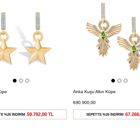
Ücretsiz
Kargo
Küpe
Anka Kuşu Altın Küpe
₺90.900,00
59.792,00 TL
67.266
E %26 İNDİRİM
SEPETTE %26 İNDİRİM