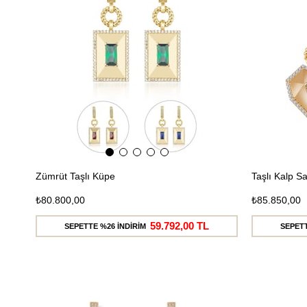
Zümrüt Taşlı Küpe
Taşlı Kalp Sa
₺80.800,00
₺85.850,00
59.792,00 TL
SEPETTE %26 İNDİRİM
SEPETT
Ücretsiz
Kargo