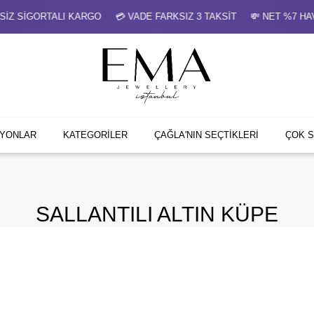
GORTALI KARGO 💳 VADE FARKSIZ 3 TAKSİT 💸 NET %7 HAVALE
İYONLAR
KATEGORİLER
ÇAĞLA'NIN SEÇTİKLERİ
ÇOK 
SALLANTILI ALTIN KÜPE