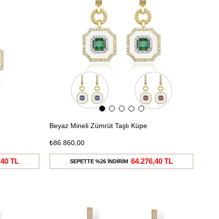
Beyaz Mineli Zümrüt Taşlı Küpe
₺86.860,00
,40 TL
64.276,40 TL
SEPETTE %26 İNDİRİM
Ücretsiz
Ücretsiz
Kargo
Kargo