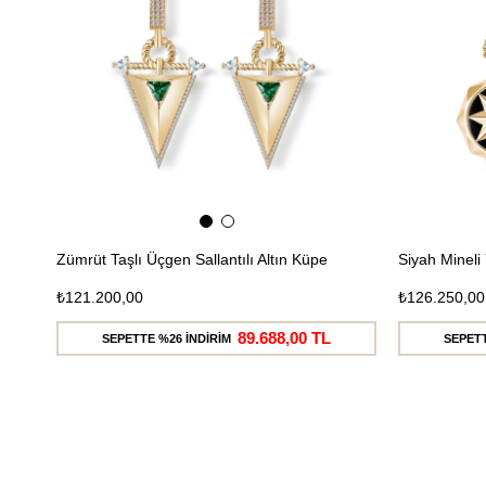
Zümrüt Taşlı Üçgen Sallantılı Altın Küpe
Siyah Mineli 
₺121.200,00
₺126.250,00
89.688,00 TL
SEPETTE %26 İNDİRİM
SEPETT
Ücretsiz
Kargo