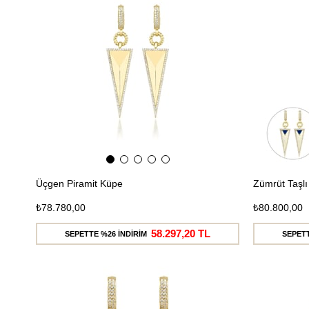
Kargo
Üçgen Piramit Küpe
Zümrüt Taşl
₺78.780,00
₺80.800,00
58.297,20 TL
SEPETTE %26 İNDİRİM
SEPETT
Ücretsiz
Kargo