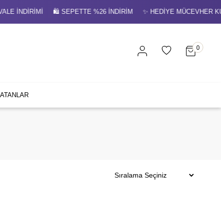
 İNDİRİMİ 🛍 SEPETTE %26 İNDİRİM ✨ HEDİYE MÜCEVHER KUTUS
0
SATANLAR