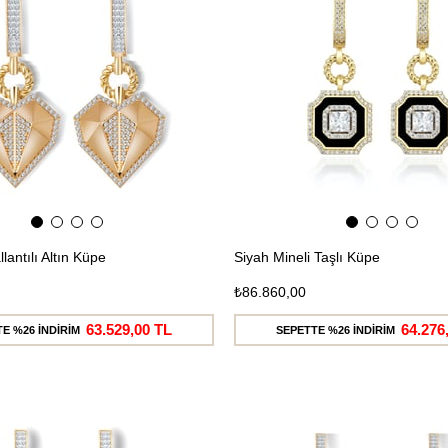
llantılı Altın Küpe
Siyah Mineli Taşlı Küpe
₺86.860,00
63.529,00 TL
64.276
E %26 İNDİRİM
SEPETTE %26 İNDİRİM
Ücretsiz
Kargo