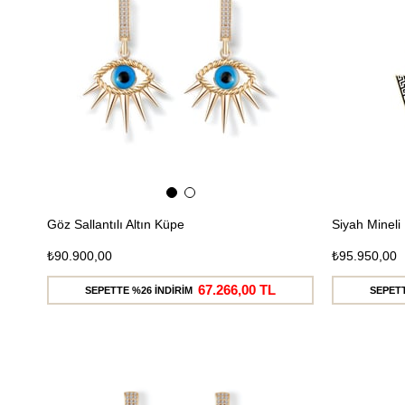
Göz Sallantılı Altın Küpe
Siyah Mineli 
₺90.900,00
₺95.950,00
67.266,00 TL
SEPETTE %26 İNDİRİM
SEPETT
Ücretsiz
Kargo