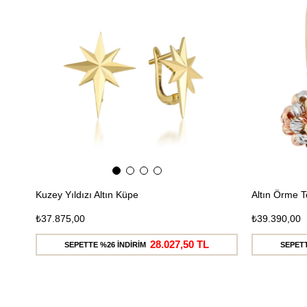
Ücretsiz
Kargo
Kuzey Yıldızı Altın Küpe
Altın Örme 
₺37.875,00
₺39.390,00
28.027,50 TL
SEPETTE %26 İNDİRİM
SEPETT
Ücretsiz