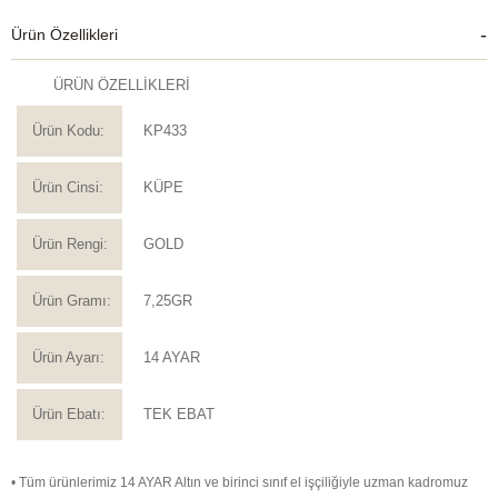
Ürün Özellikleri
ÜRÜN ÖZELLİKLERİ
Ürün Kodu:
KP433
Ürün Cinsi:
KÜPE
Ürün Rengi:
GOLD
Ürün Gramı:
7,25GR
Ürün Ayarı:
14 AYAR
Ürün Ebatı:
TEK EBAT
• Tüm ürünlerimiz 14 AYAR Altın ve birinci sınıf el işçiliğiyle uzman kadromuz