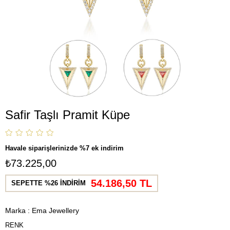
Safir Taşlı Pramit Küpe
Havale siparişlerinizde %7 ek indirim
₺73.225,00
54.186,50 TL
SEPETTE %26 İNDİRİM
Marka
:
Ema Jewellery
RENK