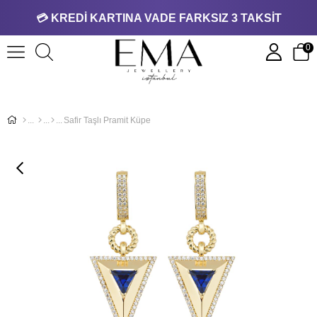
💳 KREDİ KARTINA VADE FARKSIZ 3 TAKSİT
0
Safir Taşlı Pramit Küpe