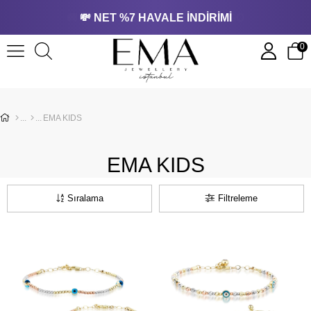
🔒 SSL SERTİFİKALI GÜVENLİ ÖDEME
💸 NET %7 HAVALE İNDİRİMİ
0
EMA KIDS
EMA KIDS
Sıralama
Filtreleme
Ücretsiz
Ücretsiz
Kargo
Kargo