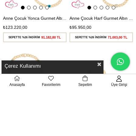
Anne Çocuk Yonca Gurmet Altın Bileklik
Anne Çocuk Harf Gurmet Altın Bileklik
₺123.220,00
₺95.950,00
91.182,80 TL
71.003,00 TL
SEPETTE %26 İNDİRİM
SEPETTE %26 İNDİRİM
Ücretsiz
Ücretsiz
Kargo
Kargo
Çerez Kullanımı
Anasayfa
Favorilerim
Sepetim
Üye Girişi
Anne Çocuk Nazar Boncuklu Gurmet Altın Bileklik
Mineli Çilek Çocuk Küpe
₺124.230,00
₺17.170,00