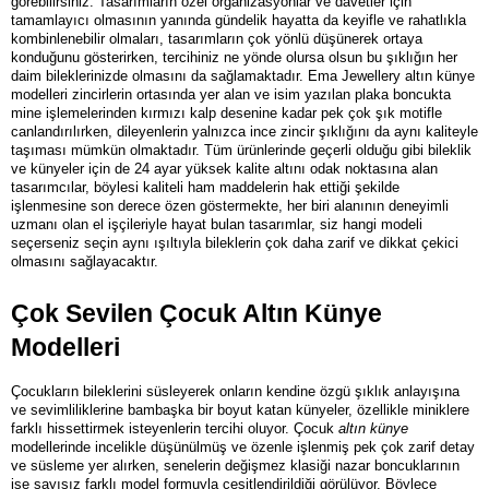
görebilirsiniz. Tasarımların özel organizasyonlar ve davetler için 
tamamlayıcı olmasının yanında gündelik hayatta da keyifle ve rahatlıkla 
kombinlenebilir olmaları, tasarımların çok yönlü düşünerek ortaya 
konduğunu gösterirken, tercihiniz ne yönde olursa olsun bu şıklığın her 
daim bileklerinizde olmasını da sağlamaktadır. Ema Jewellery altın künye 
modelleri zincirlerin ortasında yer alan ve isim yazılan plaka boncukta 
mine işlemelerinden kırmızı kalp desenine kadar pek çok şık motifle 
canlandırılırken, dileyenlerin yalnızca ince zincir şıklığını da aynı kaliteyle 
taşıması mümkün olmaktadır. Tüm ürünlerinde geçerli olduğu gibi bileklik 
ve künyeler için de 24 ayar yüksek kalite altını odak noktasına alan 
tasarımcılar, böylesi kaliteli ham maddelerin hak ettiği şekilde 
işlenmesine son derece özen göstermekte, her biri alanının deneyimli 
uzmanı olan el işçileriyle hayat bulan tasarımlar, siz hangi modeli 
seçerseniz seçin aynı ışıltıyla bileklerin çok daha zarif ve dikkat çekici 
olmasını sağlayacaktır.
Çok Sevilen Çocuk Altın Künye 
Modelleri
Çocukların bileklerini süsleyerek onların kendine özgü şıklık anlayışına 
ve sevimliliklerine bambaşka bir boyut katan künyeler, özellikle miniklere 
farklı hissettirmek isteyenlerin tercihi oluyor. Çocuk 
altın künye
modellerinde incelikle düşünülmüş ve özenle işlenmiş pek çok zarif detay 
ve süsleme yer alırken, senelerin değişmez klasiği nazar boncuklarının 
ise sayısız farklı model formuyla çeşitlendirildiği görülüyor. Böylece 