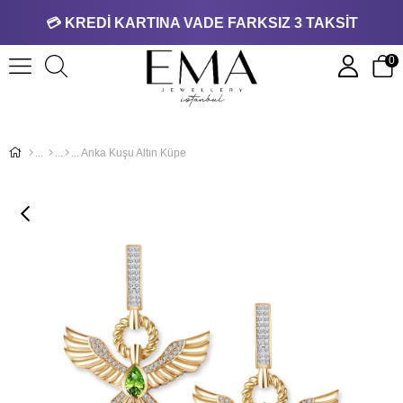
💳 KREDİ KARTINA VADE FARKSIZ 3 TAKSİT
0
Anka Kuşu Altın Küpe