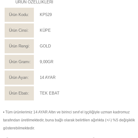
ÜRÜN ÖZELLİKLERİ
Ürün Kodu:
KP529
Ürün Cinsi:
KÜPE
Ürün Rengi:
GOLD
Ürün Gramı:
9,00GR
Ürün Ayarı:
14 AYAR
Ürün Ebatı:
TEK EBAT
• Tüm ürünlerimiz 14 AYAR Altın ve birinci sınıf el işçiliğiyle uzman kadromuz
tarafından üretilmektedir, buna bağlı olarak belirtilen ağırlıkta (+/-) %5 değişiklik
gösterebilmektedir.