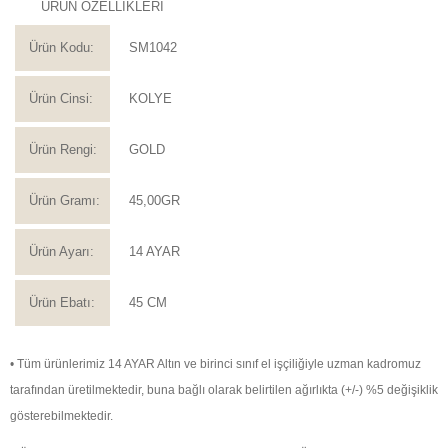
ÜRÜN ÖZELLİKLERİ
Ürün Kodu:
SM1042
Ürün Cinsi:
KOLYE
Ürün Rengi:
GOLD
Ürün Gramı:
45,00GR
Ürün Ayarı:
14 AYAR
Ürün Ebatı:
45 CM
• Tüm ürünlerimiz 14 AYAR Altın ve birinci sınıf el işçiliğiyle uzman kadromuz
tarafından üretilmektedir, buna bağlı olarak belirtilen ağırlıkta (+/-) %5 değişiklik
gösterebilmektedir.