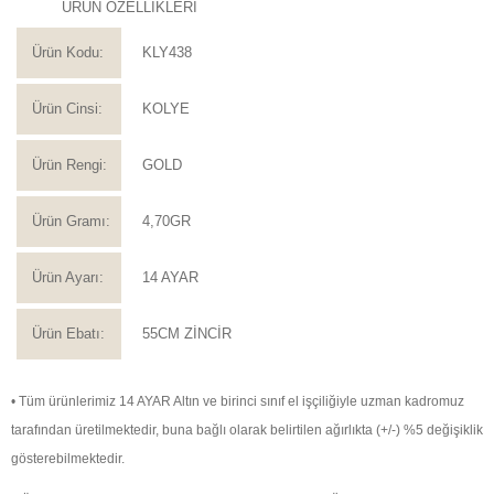
ÜRÜN ÖZELLİKLERİ
Ürün Kodu:
KLY438
Ürün Cinsi:
KOLYE
Ürün Rengi:
GOLD
Ürün Gramı:
4,70GR
Ürün Ayarı:
14 AYAR
Ürün Ebatı:
55CM ZİNCİR
• Tüm ürünlerimiz 14 AYAR Altın ve birinci sınıf el işçiliğiyle uzman kadromuz
tarafından üretilmektedir, buna bağlı olarak belirtilen ağırlıkta (+/-) %5 değişiklik
gösterebilmektedir.