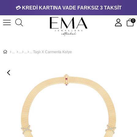
💳 KREDİ KARTINA VADE FARKSIZ 3 TAKSİT
0
Taşlı X Carmenta Kolye