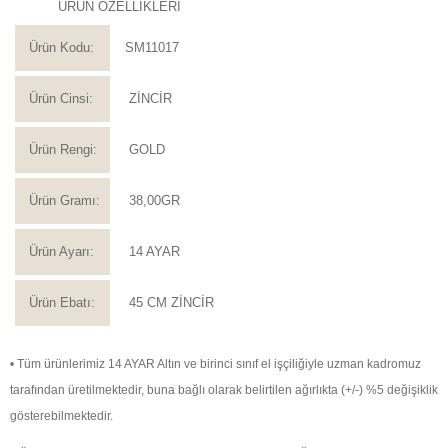
ÜRÜN ÖZELLİKLERİ
Ürün Kodu:
SM11017
Ürün Cinsi:
ZİNCİR
Ürün Rengi:
GOLD
Ürün Gramı:
38,00GR
Ürün Ayarı:
14 AYAR
Ürün Ebatı:
45 CM ZİNCİR
• Tüm ürünlerimiz 14 AYAR Altın ve birinci sınıf el işçiliğiyle uzman kadromuz
tarafından üretilmektedir, buna bağlı olarak belirtilen ağırlıkta (+/-) %5 değişiklik
gösterebilmektedir.