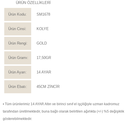
ÜRÜN ÖZELLİKLERİ
Ürün Kodu:
SM1678
Ürün Cinsi:
KOLYE
Ürün Rengi:
GOLD
Ürün Gramı:
17,50GR
Ürün Ayarı:
14 AYAR
Ürün Ebatı:
45CM ZİNCİR
• Tüm ürünlerimiz 14 AYAR Altın ve birinci sınıf el işçiliğiyle uzman kadromuz
tarafından üretilmektedir, buna bağlı olarak belirtilen ağırlıkta (+/-) %5 değişiklik
gösterebilmektedir.