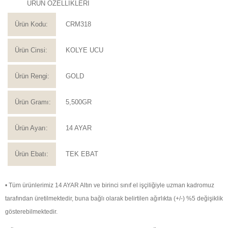
ÜRÜN ÖZELLİKLERİ
Ürün Kodu:
CRM318
Ürün Cinsi:
KOLYE UCU
Ürün Rengi:
GOLD
Ürün Gramı:
5,500GR
Ürün Ayarı:
14 AYAR
Ürün Ebatı:
TEK EBAT
• Tüm ürünlerimiz 14 AYAR Altın ve birinci sınıf el işçiliğiyle uzman kadromuz
tarafından üretilmektedir, buna bağlı olarak belirtilen ağırlıkta (+/-) %5 değişiklik
gösterebilmektedir.