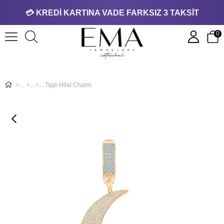
💳 KREDİ KARTINA VADE FARKSIZ 3 TAKSİT
0
Taşlı Hilal Charm