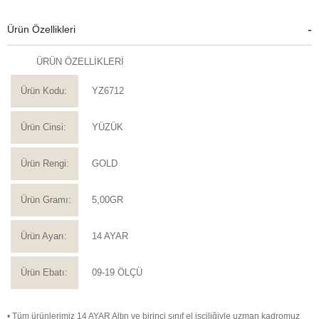
Ürün Özellikleri
ÜRÜN ÖZELLİKLERİ
Ürün Kodu:
YZ6712
Ürün Cinsi:
YÜZÜK
Ürün Rengi:
GOLD
Ürün Gramı:
5,00GR
Ürün Ayarı:
14 AYAR
Ürün Ebatı:
09-19 ÖLÇÜ
• Tüm ürünlerimiz 14 AYAR Altın ve birinci sınıf el işçiliğiyle uzman kadromuz