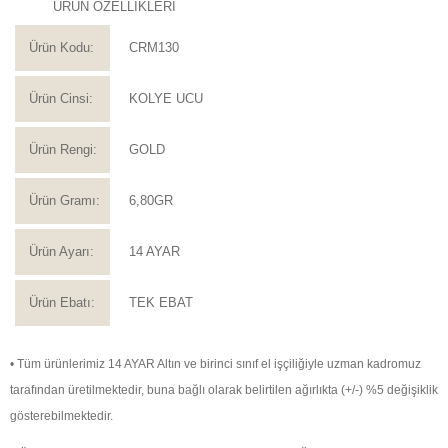
ÜRÜN ÖZELLİKLERİ
Ürün Kodu:
CRM130
Ürün Cinsi:
KOLYE UCU
Ürün Rengi:
GOLD
Ürün Gramı:
6,80GR
Ürün Ayarı:
14 AYAR
Ürün Ebatı:
TEK EBAT
• Tüm ürünlerimiz 14 AYAR Altın ve birinci sınıf el işçiliğiyle uzman kadromuz
tarafından üretilmektedir, buna bağlı olarak belirtilen ağırlıkta (+/-) %5 değişiklik
gösterebilmektedir.