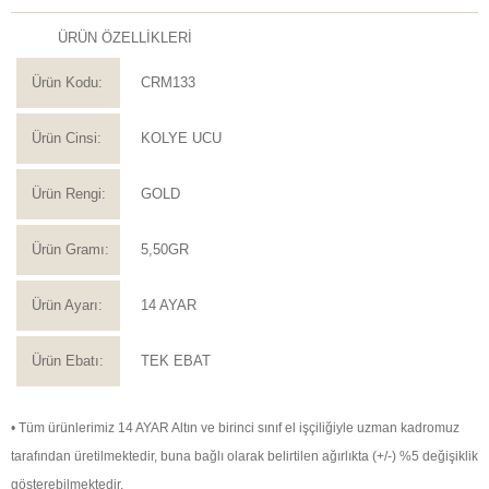
ÜRÜN ÖZELLİKLERİ
Ürün Kodu:
CRM133
Ürün Cinsi:
KOLYE UCU
Ürün Rengi:
GOLD
Ürün Gramı:
5,50GR
Ürün Ayarı:
14 AYAR
Ürün Ebatı:
TEK EBAT
• Tüm ürünlerimiz 14 AYAR Altın ve birinci sınıf el işçiliğiyle uzman kadromuz
tarafından üretilmektedir, buna bağlı olarak belirtilen ağırlıkta (+/-) %5 değişiklik
gösterebilmektedir.