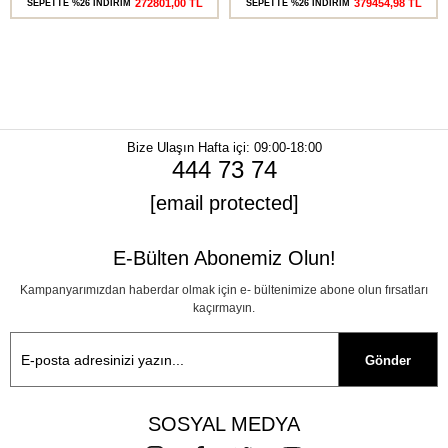
272801,00 TL
379454,98 TL
SEPETTE %26 İNDİRİM
SEPETTE %26 İNDİRİM
Bize Ulaşın
Hafta içi: 09:00-18:00
444 73 74
[email protected]
E-Bülten Abonemiz Olun!
Kampanyarımızdan haberdar olmak için e- bültenimize abone olun fırsatları
kaçırmayın.
Gönder
SOSYAL MEDYA