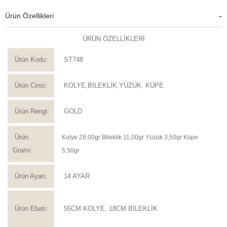
Ürün Özellikleri
ÜRÜN ÖZELLİKLERİ
Ürün Kodu:
ST748
Ürün Cinsi:
KOLYE,BİLEKLİK,YÜZÜK, KÜPE
Ürün Rengi:
GOLD
Ürün
Kolye 28,00gr Bileklik 11,00gr Yüzük 3,50gr Küpe
Gramı:
5,50gr
Ürün Ayarı:
14 AYAR
Ürün Ebatı:
55CM KOLYE, 18CM BİLEKLİK