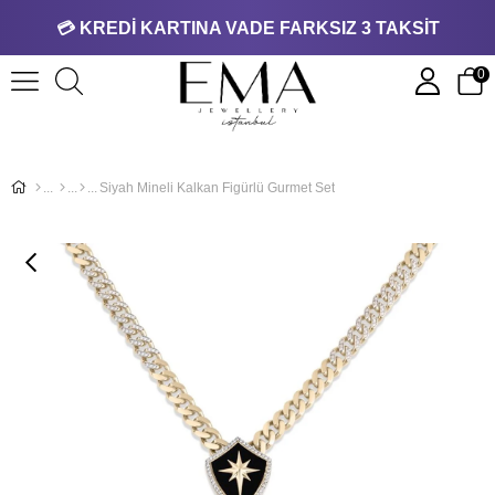
💳 KREDİ KARTINA VADE FARKSIZ 3 TAKSİT
0
Siyah Mineli Kalkan Figürlü Gurmet Set