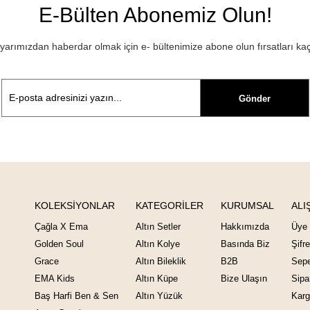
E-Bülten Abonemiz Olun!
rımızdan haberdar olmak için e- bültenimize abone olun fırsatları ka
Gönder
KOLEKSİYONLAR
KATEGORİLER
KURUMSAL
ALI
Çağla X Ema
Altın Setler
Hakkımızda
Üye 
Golden Soul
Altın Kolye
Basında Biz
Şifr
Grace
Altın Bileklik
B2B
Sepe
EMA Kids
Altın Küpe
Bize Ulaşın
Sipa
Baş Harfi Ben & Sen
Altın Yüzük
Karg