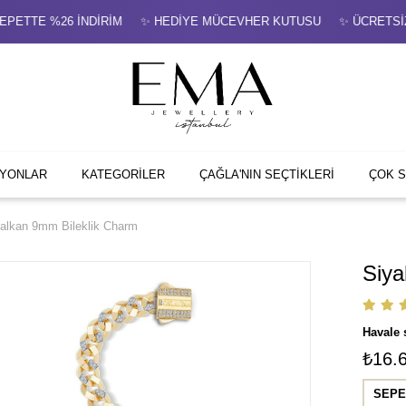
PETTE %26 İNDİRİM ✨ HEDİYE MÜCEVHER KUTUSU ✨ ÜCRETSİZ Sİ
İYONLAR
KATEGORİLER
ÇAĞLA'NIN SEÇTİKLERİ
ÇOK 
alkan 9mm Bileklik Charm
Siya
Havale 
₺16.
SEPE