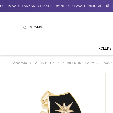
 VADE FARKSIZ 3 TAKSİT 💸 NET %7 HAVALE İNDİRİMİ 🛍 SE
ARAMA
KOLEKS
Anasayfa
ALTIN BİLEKLİK
BİLEKLİK CHARM
Siyah K