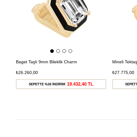
Baget Taşlı 9mm Bileklik Charm
Mineli Tekta
₺26.260,00
₺27.775,00
19.432,40 TL
SEPETTE %26 İNDİRİM
SEPETT