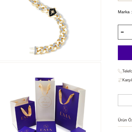
Marka
:
Telef
Karşıl
Ürün Öze