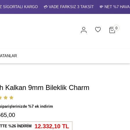
GORTALI KARGO 💳 VADE FARKSIZ 3 TAKSİT 💸 NET %7 HAVALE
0
SATANLAR
h Kalkan 9mm Bileklik Charm
siparişlerinizde %7 ek indirim
665,00
12.332,10 TL
TTE %26 İNDİRİM