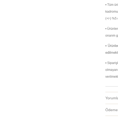
• Tüm ürü
kadromuz 
(+/-) %5 
• Ürünle
onarım ga
• Ürünle
edilmekt
• Sipari
olmayan 
verilmekt
Yoruml
Ödeme 