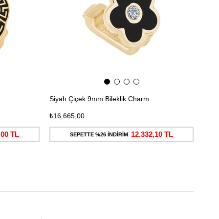
Siyah Çiçek 9mm Bileklik Charm
Siya
₺16.665,00
₺18.
,00 TL
12.332,10 TL
SEPETTE %26 İNDİRİM