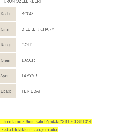
ÜRÜN ÖZELLİKLERİ
 Kodu:
BC048
Cinsi:
BİLEKLİK CHARM
Rengi:
GOLD
 Gramı:
1,65GR
Ayarı:
14 AYAR
Ebatı:
TEK EBAT
ik charmlarımız 9mm kalınlığındaki "SB1043-SB1014-
kodlu bilekliklerimize uyumludur.