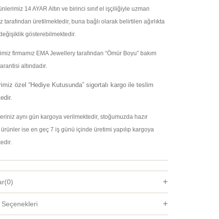
nlerimiz 14 AYAR Altın ve birinci sınıf el işçiliğiyle uzman
tarafından üretilmektedir, buna bağlı olarak belirtilen ağırlıkta
değişiklik gösterebilmektedir.
rimiz firmamız EMA Jewellery tarafından “Ömür Boyu” bakım
rantisi altındadır.
rimiz özel “Hediye Kutusunda” sigortalı kargo ile teslim
edir.
şleriniz aynı gün kargoya verilmektedir, stoğumuzda hazır
ürünler ise en geç 7 iş günü içinde üretimi yapılıp kargoya
edir.
ar
(0)
Seçenekleri