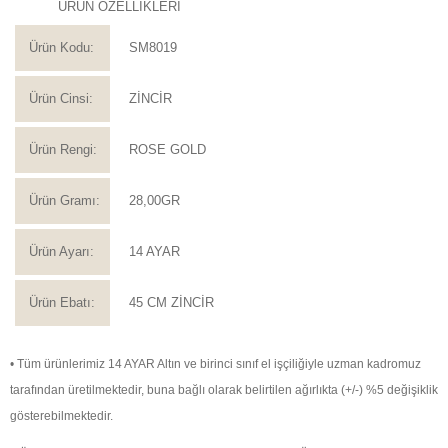
ÜRÜN ÖZELLİKLERİ
Ürün Kodu:
SM8019
Ürün Cinsi:
ZİNCİR
Ürün Rengi:
ROSE GOLD
Ürün Gramı:
28,00GR
Ürün Ayarı:
14 AYAR
Ürün Ebatı:
45 CM ZİNCİR
• Tüm ürünlerimiz 14 AYAR Altın ve birinci sınıf el işçiliğiyle uzman kadromuz
tarafından üretilmektedir, buna bağlı olarak belirtilen ağırlıkta (+/-) %5 değişiklik
gösterebilmektedir.