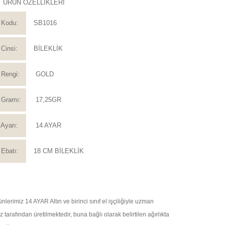
ÜRÜN ÖZELLİKLERİ
 Kodu:
SB1016
Cinsi:
BİLEKLİK
Rengi:
GOLD
 Gramı:
17,25GR
Ayarı:
14 AYAR
Ebatı:
18 CM BİLEKLİK
nlerimiz 14 AYAR Altın ve birinci sınıf el işçiliğiyle uzman
tarafından üretilmektedir, buna bağlı olarak belirtilen ağırlıkta