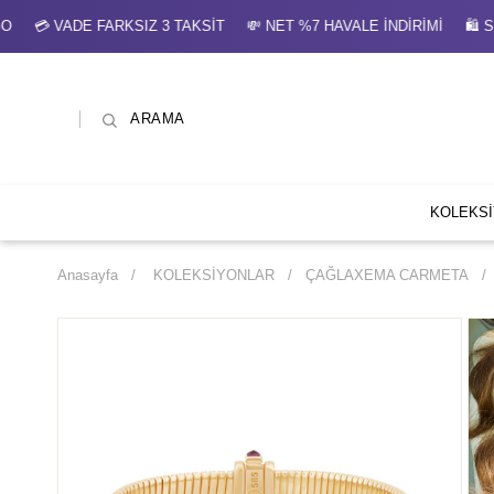
 VADE FARKSIZ 3 TAKSİT 💸 NET %7 HAVALE İNDİRİMİ 🛍 SEP
ARAMA
KOLEKS
Anasayfa
KOLEKSİYONLAR
ÇAĞLAXEMA CARMETA