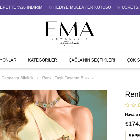
ETTE %26 İNDİRİM ✨ HEDİYE MÜCEVHER KUTUSU ✨ ÜCRETSİZ Sİ
İYONLAR
KATEGORİLER
ÇAĞLA'NIN SEÇTİKLERİ
ÇOK 
Carmenta Bileklik
Renkli Taşlı Tasarım Bileklik
Renk
Havale 
₺174
SEPE