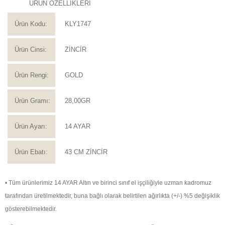
ÜRÜN ÖZELLİKLERİ
Ürün Kodu:
KLY1747
Ürün Cinsi:
ZİNCİR
Ürün Rengi:
GOLD
Ürün Gramı:
28,00GR
Ürün Ayarı:
14 AYAR
Ürün Ebatı:
43 CM ZİNCİR
• Tüm ürünlerimiz 14 AYAR Altın ve birinci sınıf el işçiliğiyle uzman kadromuz
tarafından üretilmektedir, buna bağlı olarak belirtilen ağırlıkta (+/-) %5 değişiklik
gösterebilmektedir.