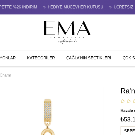
E %26 İNDİRİM ✨ HEDİYE MÜCEVHER KUTUSU ✨ ÜCRETSİZ SİGORT
İYONLAR
KATEGORİLER
ÇAĞLA'NIN SEÇTİKLERİ
ÇOK 
 Charm
Ra'
Havale 
₺53.
SEPE