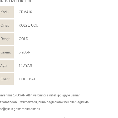
ÜRÜN ÖZELLİKLERİ
 Kodu:
CRM416
Cinsi:
KOLYE UCU
Rengi:
GOLD
 Gramı:
5,26GR
Ayarı:
14 AYAR
Ebatı:
TEK EBAT
nlerimiz 14 AYAR Altın ve birinci sınıf el işçiliğiyle uzman
tarafından üretilmektedir, buna bağlı olarak belirtilen ağırlıkta
değişiklik gösterebilmektedir.