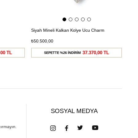
Siyah Mineli Kalkan Kolye Ucu Charm
Taşl
₺50.500,00
₺38.
,00 TL
37.370,00 TL
SEPETTE %26 İNDİRİM
SOSYAL MEDYA
çırmayın.