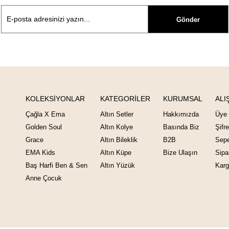
Gönder
KOLEKSİYONLAR
KATEGORİLER
KURUMSAL
ALI
Çağla X Ema
Altın Setler
Hakkımızda
Üye 
Golden Soul
Altın Kolye
Basında Biz
Şifr
Grace
Altın Bileklik
B2B
Sepe
EMA Kids
Altın Küpe
Bize Ulaşın
Sipa
Baş Harfi Ben & Sen
Altın Yüzük
Karg
Anne Çocuk