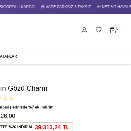
ALI KARGO 💳 VADE FARKSIZ 3 TAKSİT 💸 NET %7 HAVALE İND
0
SATANLAR
nın Gözü Charm
siparişlerinizde %7 ek indirim
126,00
39.313,24 TL
TTE %26 İNDİRİM