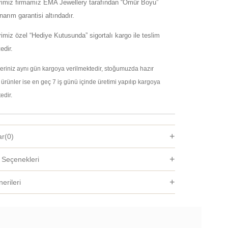
erimiz firmamız EMA Jewellery tarafından “Ömür Boyu”
arım garantisi altındadır.
rimiz özel “Hediye Kutusunda” sigortalı kargo ile teslim
edir.
şleriniz aynı gün kargoya verilmektedir, stoğumuzda hazır
ürünler ise en geç 7 iş günü içinde üretimi yapılıp kargoya
edir.
ar
(0)
Seçenekleri
erileri