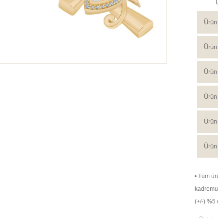
Ürün
Ürün 
Ürün 
Ürün
Ürün 
Ürün 
• Tüm ürü
kadromuz 
(+/-) %5 