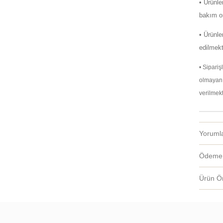
• Ürünl
bakım on
• Ürünle
edilmekt
• Sipari
olmayan 
verilmekt
Yoruml
Ödeme 
Ürün Ön