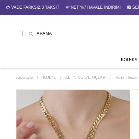
DE FARKSIZ 3 TAKSİT 💸 NET %7 HAVALE İNDİRİMİ 🛍 SEPETT
ARAMA
KOLEKS
Anasayfa
KOLYE
ALTIN KOLYE UÇLARI
Ra'nın Gözü