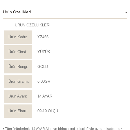
Ürün Özellikleri
ÜRÜN ÖZELLİKLERİ
Ürün Kodu:
YZ466
Ürün Cinsi:
YÜZÜK
Ürün Rengi:
GOLD
Ürün Gramı:
6,00GR
Ürün Ayarı:
14 AYAR
Ürün Ebatı:
09-19 ÖLÇÜ
• Tüm ürünlerimiz 14 AYAR Altın ve birinci sınıf el işçiliğiyle uzman kadromuz