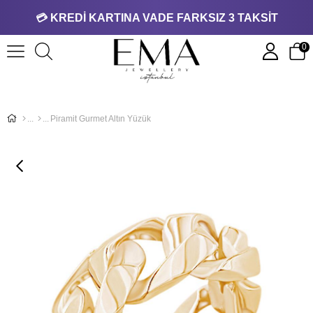
💳 KREDİ KARTINA VADE FARKSIZ 3 TAKSİT
0
Piramit Gurmet Altın Yüzük