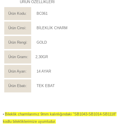
ÜRÜN ÖZELLİKLERİ
Ürün Kodu:
BC061
Ürün Cinsi:
BİLEKLİK CHARM
Ürün Rengi:
GOLD
Ürün Gramı:
2,30GR
Ürün Ayarı:
14 AYAR
Ürün Ebatı:
TEK EBAT
Bileklik charmlarımız 9mm kalınlığındaki "SB1043-SB1014-SB1118"
•
kodlu bilekliklerimize uyumludur.