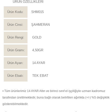
ÜRÜN ÖZELLİKLERİ
Ürün Kodu:
SHM015
Ürün Cinsi:
ŞAHMERAN
Ürün Rengi:
GOLD
Ürün Gramı:
4,50GR
Ürün Ayarı:
14 AYAR
Ürün Ebatı:
TEK EBAT
• Tüm ürünlerimiz 14 AYAR Altın ve birinci sınıf el işçiliğiyle uzman kadromuz
tarafından üretilmektedir, buna bağlı olarak belirtilen ağırlıkta (+/-) %5 değişiklik
gösterebilmektedir.