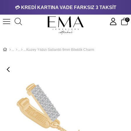
💳 KREDİ KARTINA VADE FARKSIZ 3 TAKSİT
0
Kuzey Yıldızı Sallantılı 9mm Bileklik Charm