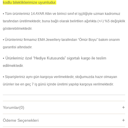
kodlu bilekliklerimize uyumludur.
• Tüm ürünlerimiz 14 AYAR Altın ve birinci sınıf el işçiliğiyle uzman kadromuz
tarafından üretilmektedir, buna bağlı olarak belirtilen ağırlıkta (+/-) %5 değişiklik
gösterebilmektedir.
• Ürünlerimiz firmamız EMA Jewellery tarafından “Ömür Boyu” bakım onarım
garantisi altındadır.
• Ürünlerimiz özel “Hediye Kutusunda” sigortalı kargo ile teslim
edilmektedir.
• Siparişleriniz aynı gün kargoya verilmektedir, stoğumuzda hazır olmayan
ürünler ise en geç 7 iş günü içinde üretimi yapılıp kargoya verilmektedir.
Yorumlar
(0)
Ödeme Seçenekleri