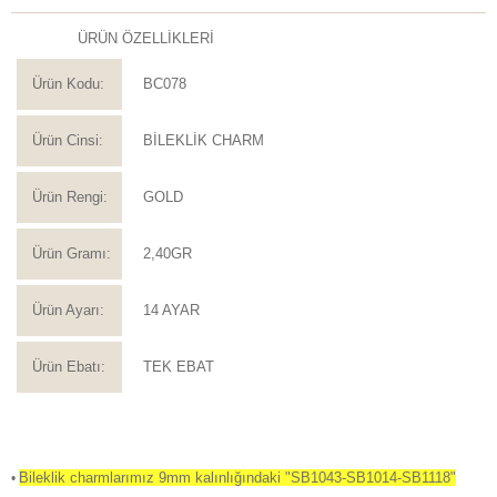
ÜRÜN ÖZELLİKLERİ
Ürün Kodu:
BC078
Ürün Cinsi:
BİLEKLİK CHARM
Ürün Rengi:
GOLD
Ürün Gramı:
2,40GR
Ürün Ayarı:
14 AYAR
Ürün Ebatı:
TEK EBAT
Bileklik charmlarımız 9mm kalınlığındaki "SB1043-SB1014-SB1118"
•