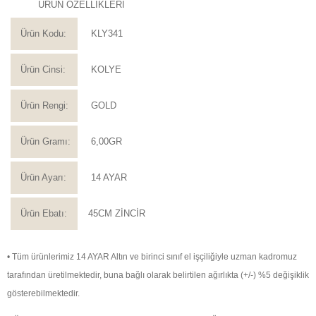
ÜRÜN ÖZELLİKLERİ
Ürün Kodu:
KLY341
Ürün Cinsi:
KOLYE
Ürün Rengi:
GOLD
Ürün Gramı:
6,00GR
Ürün Ayarı:
14 AYAR
Ürün Ebatı:
45CM ZİNCİR
• Tüm ürünlerimiz 14 AYAR Altın ve birinci sınıf el işçiliğiyle uzman kadromuz
tarafından üretilmektedir, buna bağlı olarak belirtilen ağırlıkta (+/-) %5 değişiklik
gösterebilmektedir.