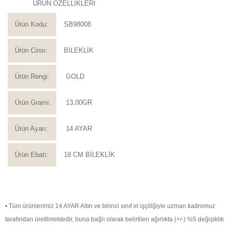
ÜRÜN ÖZELLİKLERİ
Ürün Kodu:
SB98008
Ürün Cinsi:
BİLEKLİK
Ürün Rengi:
GOLD
Ürün Gramı:
13,00GR
Ürün Ayarı:
14 AYAR
Ürün Ebatı:
18 CM BİLEKLİK
• Tüm ürünlerimiz 14 AYAR Altın ve birinci sınıf el işçiliğiyle uzman kadromuz
tarafından üretilmektedir, buna bağlı olarak belirtilen ağırlıkta (+/-) %5 değişiklik