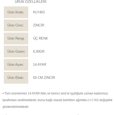
ÜRÜN ÖZELLİKLERİ
Ürün Kodu:
KLY463
Ürün Cinsi:
ZİNCİR
Ürün Rengi:
ÜÇ RENK
Ürün Gramı:
6,00GR
Ürün Ayarı:
14 AYAR
Ürün Ebatı:
50 CM ZİNCİR
• Tüm ürünlerimiz 14 AYAR Altın ve birinci sınıf el işçiliğiyle uzman kadromuz
tarafından üretilmektedir, buna bağlı olarak belirtilen ağırlıkta (+/-) %5 değişiklik
gösterebilmektedir.