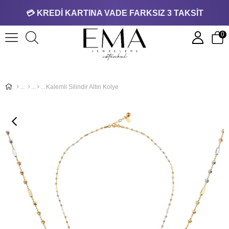
💳 KREDİ KARTINA VADE FARKSIZ 3 TAKSİT
0
Kalemli Silindir Altın Kolye