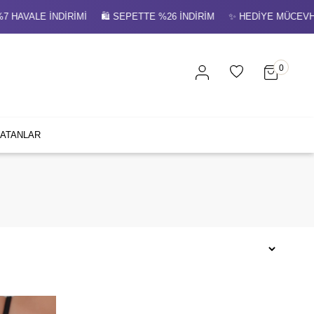
7 HAVALE İNDİRİMİ 🛍 SEPETTE %26 İNDİRİM ✨ HEDİYE MÜCEV
0
SATANLAR