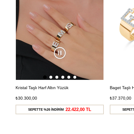
Ücretsiz
Kargo
Kristal Taşlı Harf Altın Yüzük
Baget Taşlı 
₺30.300,00
₺37.370,00
22.422,00 TL
SEPETTE %26 İNDİRİM
SEPETT