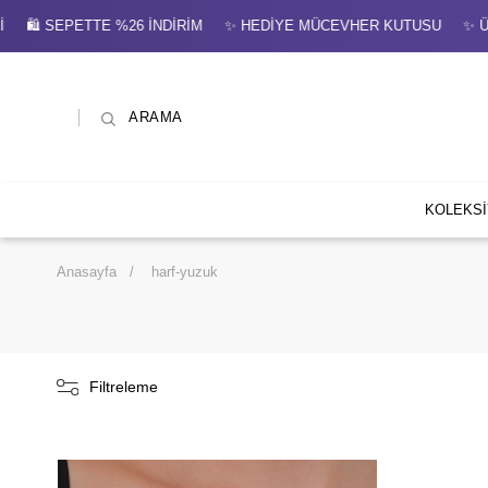
Mİ 🛍 SEPETTE %26 İNDİRİM ✨ HEDİYE MÜCEVHER KUTUSU ✨ ÜCR
ARAMA
KOLEKS
Anasayfa
harf-yuzuk
Filtreleme