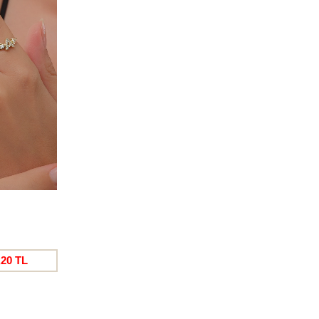
Ücretsiz
Kargo
,20 TL