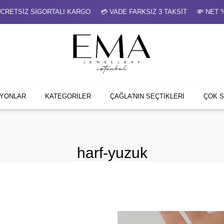
ETSİZ SİGORTALI KARGO 💳 VADE FARKSIZ 3 TAKSİT 💸 NET %
İYONLAR
KATEGORİLER
ÇAĞLA'NIN SEÇTİKLERİ
ÇOK 
harf-yuzuk