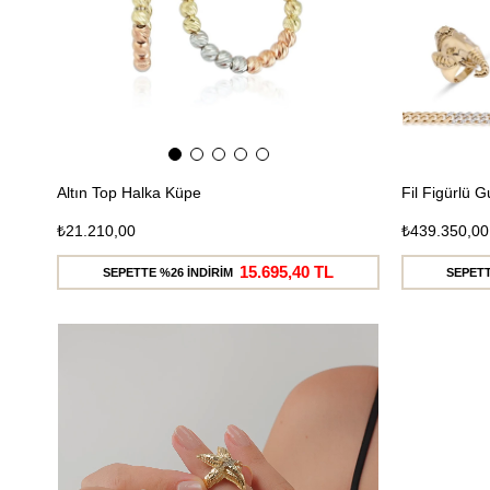
Altın Top Halka Küpe
Fil Figürlü 
₺21.210,00
₺439.350,00
15.695,40 TL
SEPETTE %26 İNDİRİM
SEPETT
Ücretsiz
Kargo