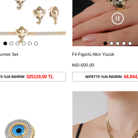
Gurmet Set
Fil Figürlü Altın Yüzük
₺60.600,00
325119,00 TL
44.844
E %26 İNDİRİM
SEPETTE %26 İNDİRİM
Ücretsiz
Kargo