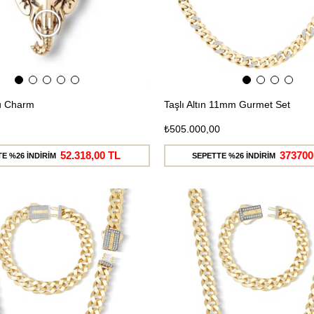
cu Charm
Taşlı Altın 11mm Gurmet Set
₺505.000,00
52.318,00 TL
373700
E %26 İNDİRİM
SEPETTE %26 İNDİRİM
Ücretsiz
Kargo