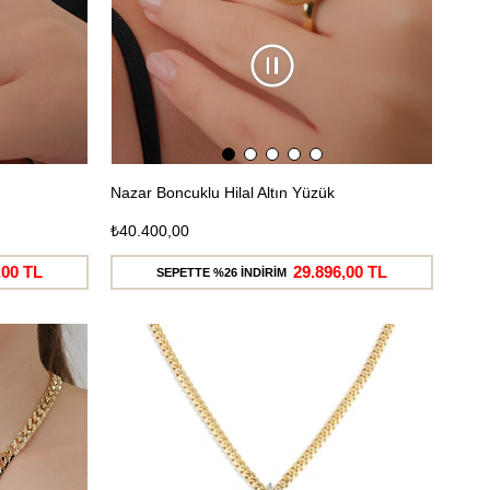
Nazar Boncuklu Hilal Altın Yüzük
₺40.400,00
,00 TL
29.896,00 TL
SEPETTE %26 İNDİRİM
Ücretsiz
Ücretsiz
Kargo
Kargo