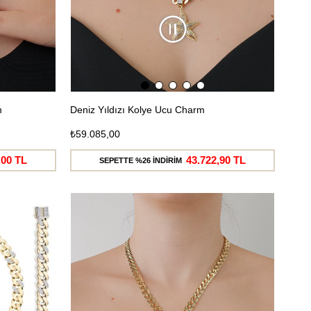
m
Deniz Yıldızı Kolye Ucu Charm
₺59.085,00
,00 TL
43.722,90 TL
SEPETTE %26 İNDİRİM
Ücretsiz
Ücretsiz
Kargo
Kargo