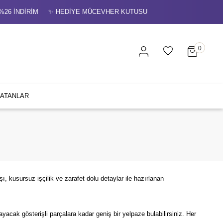
ER KUTUSU ✨ ÜCRETSİZ SİGORTALI KARGO 💳 VADE FARKSIZ 3 T
0
SATANLAR
ı, kusursuz işçilik ve zarafet dolu detaylar ile hazırlanan
acak gösterişli parçalara kadar geniş bir yelpaze bulabilirsiniz. Her