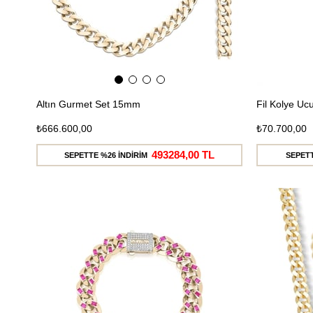
Altın Gurmet Set 15mm
Fil Kolye U
₺666.600,00
₺70.700,00
493284,00 TL
SEPETTE %26 İNDİRİM
SEPETT
Ücretsiz
Kargo