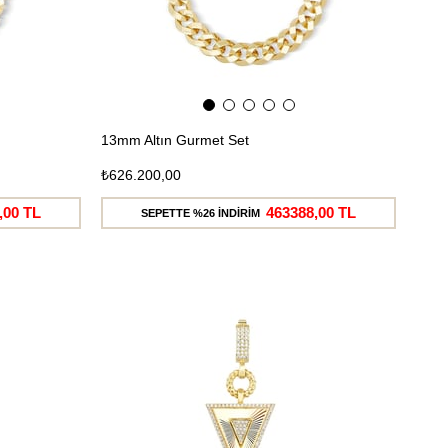
13mm Altın Gurmet Set
₺626.200,00
,00 TL
463388,00 TL
SEPETTE %26 İNDİRİM
Ücretsiz
Ücretsiz
Kargo
Kargo