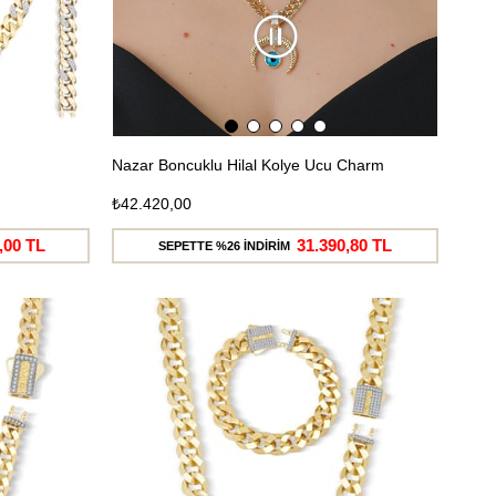
Nazar Boncuklu Hilal Kolye Ucu Charm
₺42.420,00
,00 TL
31.390,80 TL
SEPETTE %26 İNDİRİM
Ücretsiz
Ücretsiz
Kargo
Kargo