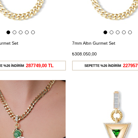
urmet Set
7mm Altın Gurmet Set
₺308.050,00
287749,00 TL
227957
E %26 İNDİRİM
SEPETTE %26 İNDİRİM
Ücretsiz
Kargo