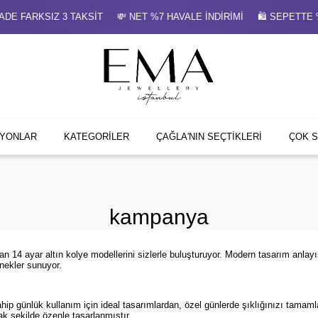
 HAVALE İNDİRİMİ 🛍 SEPETTE %26 İNDİRİM ✨ HEDİYE MÜCEVH
İYONLAR
KATEGORİLER
ÇAĞLA'NIN SEÇTİKLERİ
ÇOK 
kampanya
an 14 ayar altın kolye modellerini sizlerle buluşturuyor. Modern tasarım anlayış
nekler sunuyor.
p günlük kullanım için ideal tasarımlardan, özel günlerde şıklığınızı tamamlay
ak şekilde özenle tasarlanmıştır.