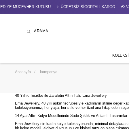
ETSİZ SİGORTALI KARGO 💳 VADE FARKSIZ 3 TAKSİT 💸 NET %7
ARAMA
KOLEKS
Anasayfa
kampanya
40 Yıllık Tecrübe ile Zarafetin Altın Hali: Ema Jewellery
Ema Jewellery, 40 yılı aşkın tecrübesiyle kadınların stiline değer kat
koleksiyonumuz; her yaşa, her stile ve her özel ana hitap eden seçe
14 Ayar Altın Kolye Modellerinde Sade Şıklık ve Anlamlı Tasarımlar
Ema Jewellery’nin kadın kolye koleksiyonunda; minimal detaylara sahi
bir kolye modeli, aidiyet duygusunu ve kişisel tarzı ön plana çıkarac