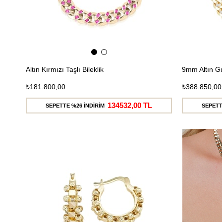
Altın Kırmızı Taşlı Bileklik
9mm Altın G
₺181.800,00
₺388.850,00
134532,00 TL
SEPETTE %26 İNDİRİM
SEPETT
Ücretsiz
Kargo