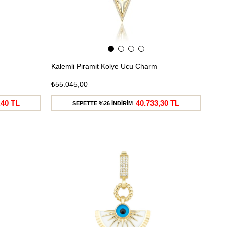
Kalemli Piramit Kolye Ucu Charm
₺55.045,00
,40 TL
40.733,30 TL
SEPETTE %26 İNDİRİM
Ücretsiz
Ücretsiz
Kargo
Kargo