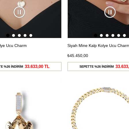
olye Ucu Charm
Siyah Mine Kalp Kolye Ucu Char
₺45.450,00
33.633,00 TL
33.633
E %26 İNDİRİM
SEPETTE %26 İNDİRİM
Ücretsiz
Kargo