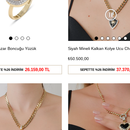
Nazar Boncuğu Yüzük
Siyah Mineli Kalkan Kolye Ucu C
₺50.500,00
26.159,00 TL
37.370
E %26 İNDİRİM
SEPETTE %26 İNDİRİM
Ücretsiz
Kargo