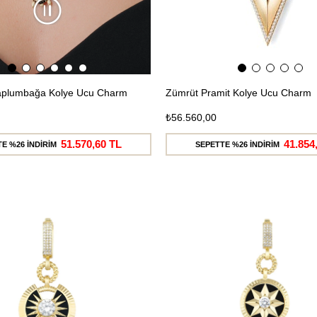
 Kaplumbağa Kolye Ucu Charm
Zümrüt Pramit Kolye Ucu Charm
₺56.560,00
51.570,60 TL
41.854
E %26 İNDİRİM
SEPETTE %26 İNDİRİM
Ücretsiz
Kargo