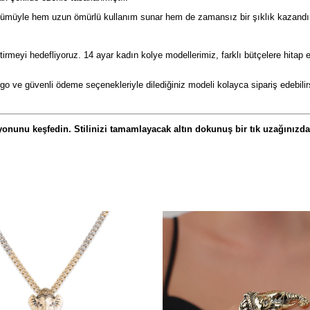
ünümüyle hem uzun ömürlü kullanım sunar hem de zamansız bir şıklık kazandırır.
getirmeyi hedefliyoruz. 14 ayar kadın kolye modellerimiz, farklı bütçelere hita
rgo ve güvenli ödeme seçenekleriyle dilediğiniz modeli kolayca sipariş edebilir
onunu keşfedin. Stilinizi tamamlayacak altın dokunuş bir tık uzağınızda
Ücretsiz
Kargo