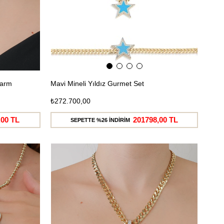
harm
Mavi Mineli Yıldız Gurmet Set
₺272.700,00
,00 TL
201798,00 TL
SEPETTE %26 İNDİRİM
Ücretsiz
Ücretsiz
Kargo
Kargo