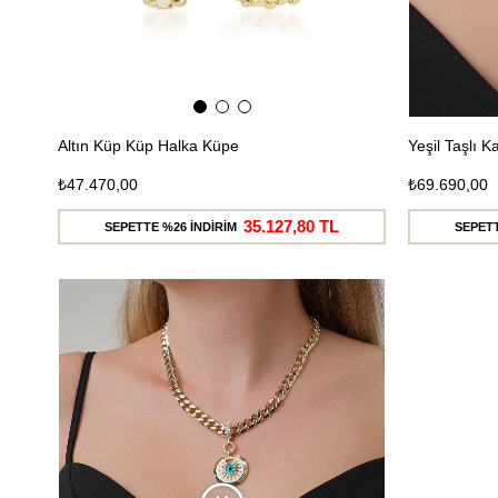
Altın Küp Küp Halka Küpe
Yeşil Taşlı
₺47.470,00
₺69.690,00
35.127,80 TL
SEPETTE %26 İNDİRİM
SEPETT
Ücretsiz
Kargo