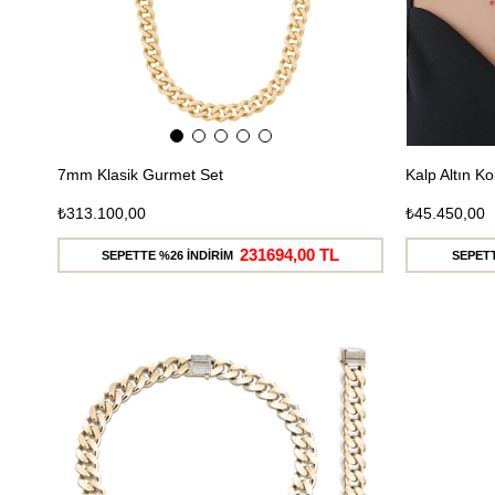
7mm Klasik Gurmet Set
Kalp Altın K
₺313.100,00
₺45.450,00
231694,00 TL
SEPETTE %26 İNDİRİM
SEPETT
Ücretsiz
Kargo