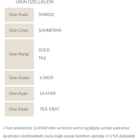
ÜRÜN ÖZELLİKLERİ
Ürün Kodu:
SHM032
Ürün Cinsi:
ŞAHMERAN
GOLD
Ürün Rengi:
TAŞ
Ürün Gramı:
6,50GR
Ürün Ayarı:
14 AYAR
Ürün Ebatı:
TEK EBAT
• Tüm ürünlerimiz 14 AYAR Altın ve birinci sınıf el işçiliğiyle uzman kadromuz
tarafından üretilmektedir, buna bağlı olarak belirtilen ağırlıkta (+/-) %5 değişiklik