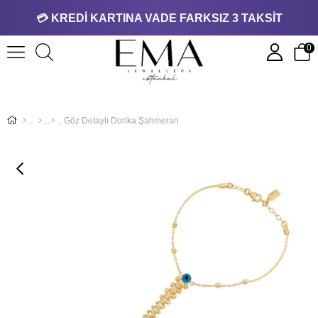
💳 KREDİ KARTINA VADE FARKSIZ 3 TAKSİT
0
Göz Detaylı Dorika Şahmeran