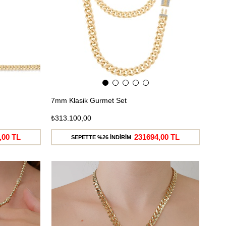
7mm Klasik Gurmet Set
₺313.100,00
,00 TL
231694,00 TL
SEPETTE %26 İNDİRİM
Ücretsiz
Ücretsiz
Kargo
Kargo