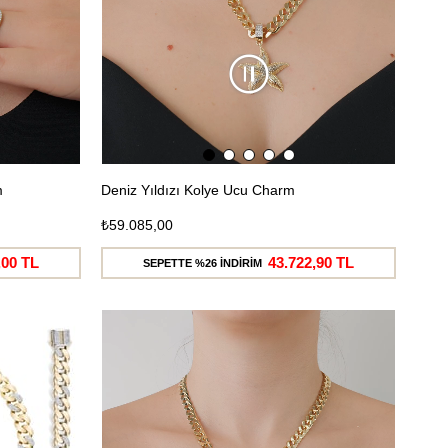
m
Deniz Yıldızı Kolye Ucu Charm
₺59.085,00
,00 TL
43.722,90 TL
SEPETTE %26 İNDİRİM
Ücretsiz
Ücretsiz
Kargo
Kargo