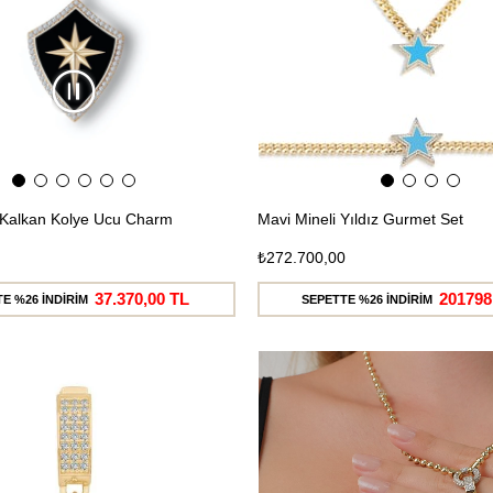
i Kalkan Kolye Ucu Charm
Mavi Mineli Yıldız Gurmet Set
₺272.700,00
37.370,00 TL
201798
E %26 İNDİRİM
SEPETTE %26 İNDİRİM
Ücretsiz
Kargo