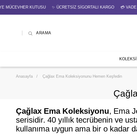
 SİGORTALI KARGO 💳 VADE FARKSIZ 3 TAKSİT 💸 NET %7 HAV
ARAMA
KOLEKS
Anasayfa
Çağlax Ema Koleksiyonunu Hemen Keşfedin
Çağla
Çağlax Ema Koleksiyonu
, Ema Je
serisidir. 40 yıllık tecrübenin ve us
kullanıma uygun ama bir o kadar da 