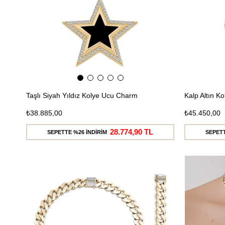
Taşlı Siyah Yıldız Kolye Ucu Charm
Kalp Altın K
₺38.885,00
₺45.450,00
28.774,90 TL
SEPETTE %26 İNDİRİM
SEPETT
Ücretsiz
Kargo