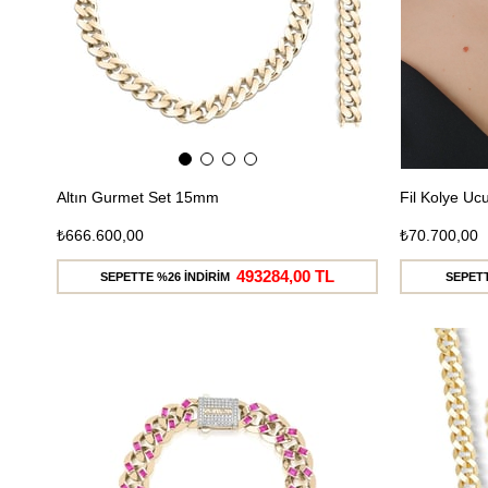
Altın Gurmet Set 15mm
Fil Kolye U
₺666.600,00
₺70.700,00
493284,00 TL
SEPETTE %26 İNDİRİM
SEPETT
Ücretsiz
Kargo