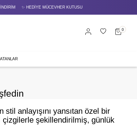
UTUSU ✨ ÜCRETSİZ SİGORTALI KARGO 💳 VADE FARKSIZ 3 TAKSİ
0
SATANLAR
şfedin
stil anlayışını yansıtan özel bir
 çizgilerle şekillendirilmiş, günlük