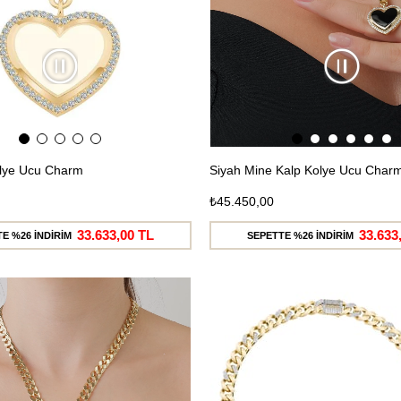
olye Ucu Charm
Siyah Mine Kalp Kolye Ucu Char
₺45.450,00
33.633,00 TL
33.633
E %26 İNDİRİM
SEPETTE %26 İNDİRİM
Ücretsiz
Kargo