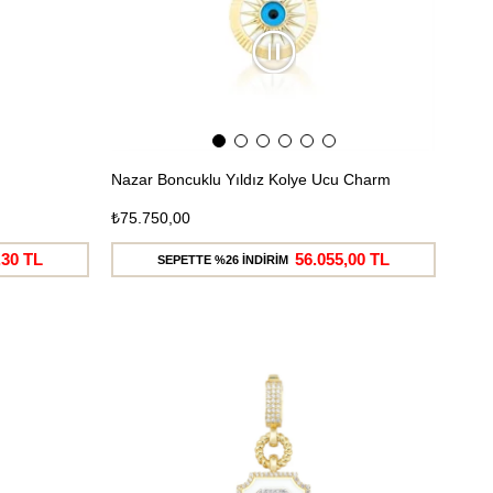
Nazar Boncuklu Yıldız Kolye Ucu Charm
₺75.750,00
,30 TL
56.055,00 TL
SEPETTE %26 İNDİRİM
Ücretsiz
Ücretsiz
Kargo
Kargo