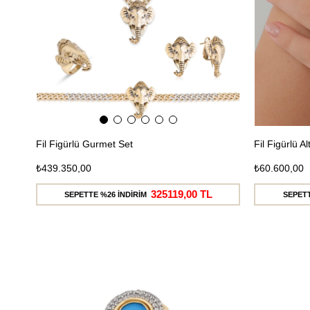
Fil Figürlü Gurmet Set
Fil Figürlü A
₺439.350,00
₺60.600,00
325119,00 TL
SEPETTE %26 İNDİRİM
SEPETT
Ücretsiz
Kargo