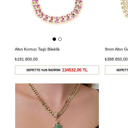
Altın Kırmızı Taşlı Bileklik
9mm Altın G
₺181.800,00
₺388.850,00
134532,00 TL
SEPETTE %26 İNDİRİM
SEPETT
Ücretsiz
Kargo