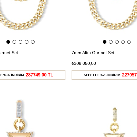
urmet Set
7mm Altın Gurmet Set
₺308.050,00
287749,00 TL
227957
E %26 İNDİRİM
SEPETTE %26 İNDİRİM
Ücretsiz
Kargo