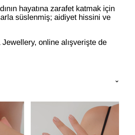
kadının hayatına zarafet katmak için
arla süslenmiş; aidiyet hissini ve
a Jewellery, online alışverişte de
Ücretsiz
Ücretsiz
Kargo
Kargo