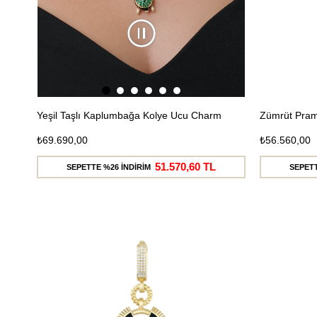
Yeşil Taşlı Kaplumbağa Kolye Ucu Charm
Zümrüt Pram
₺69.690,00
₺56.560,00
51.570,60 TL
SEPETTE %26 İNDİRİM
SEPETT
Ücretsiz
Kargo