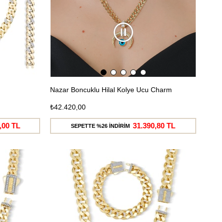
Nazar Boncuklu Hilal Kolye Ucu Charm
₺42.420,00
,00 TL
31.390,80 TL
SEPETTE %26 İNDİRİM
Ücretsiz
Ücretsiz
Kargo
Kargo