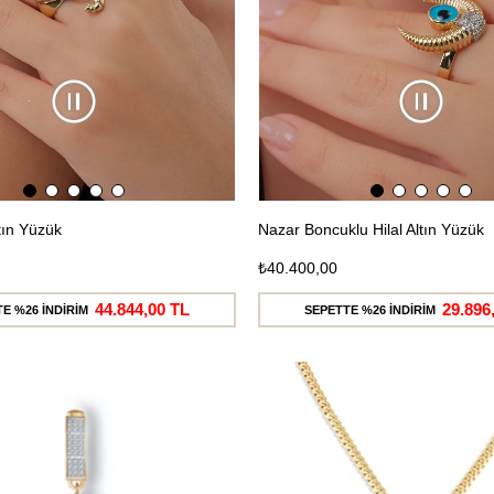
ltın Yüzük
Nazar Boncuklu Hilal Altın Yüzük
₺40.400,00
44.844,00 TL
29.896
E %26 İNDİRİM
SEPETTE %26 İNDİRİM
Ücretsiz
Kargo