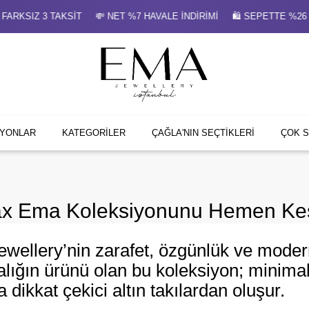
ALE İNDİRİMİ 🛍 SEPETTE %26 İNDİRİM ✨ HEDİYE MÜCEVHER K
İYONLAR
KATEGORİLER
ÇAĞLA'NIN SEÇTİKLERİ
ÇOK 
x Ema Koleksiyonunu Hemen Ke
wellery’nin zarafet, özgünlük ve modern 
talığın ürünü olan bu koleksiyon; minimal
dikkat çekici altın takılardan oluşur.