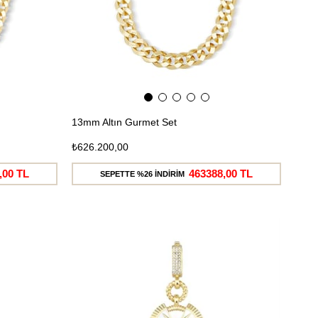
13mm Altın Gurmet Set
₺626.200,00
,00 TL
463388,00 TL
SEPETTE %26 İNDİRİM
Ücretsiz
Ücretsiz
Kargo
Kargo