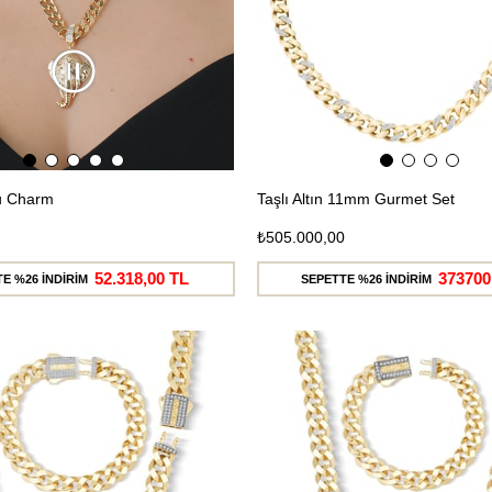
cu Charm
Taşlı Altın 11mm Gurmet Set
₺505.000,00
52.318,00 TL
373700
E %26 İNDİRİM
SEPETTE %26 İNDİRİM
Ücretsiz
Kargo