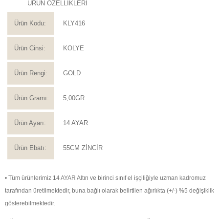
ÜRÜN ÖZELLİKLERİ
Ürün Kodu:
KLY416
Ürün Cinsi:
KOLYE
Ürün Rengi:
GOLD
Ürün Gramı:
5,00GR
Ürün Ayarı:
14 AYAR
Ürün Ebatı:
55CM ZİNCİR
• Tüm ürünlerimiz 14 AYAR Altın ve birinci sınıf el işçiliğiyle uzman kadromuz
tarafından üretilmektedir, buna bağlı olarak belirtilen ağırlıkta (+/-) %5 değişiklik
gösterebilmektedir.