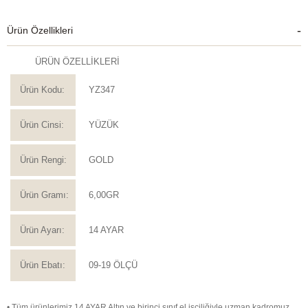
Ürün Özellikleri
ÜRÜN ÖZELLİKLERİ
Ürün Kodu:
YZ347
Ürün Cinsi:
YÜZÜK
Ürün Rengi:
GOLD
Ürün Gramı:
6,00GR
Ürün Ayarı:
14 AYAR
Ürün Ebatı:
09-19 ÖLÇÜ
• Tüm ürünlerimiz 14 AYAR Altın ve birinci sınıf el işçiliğiyle uzman kadromuz