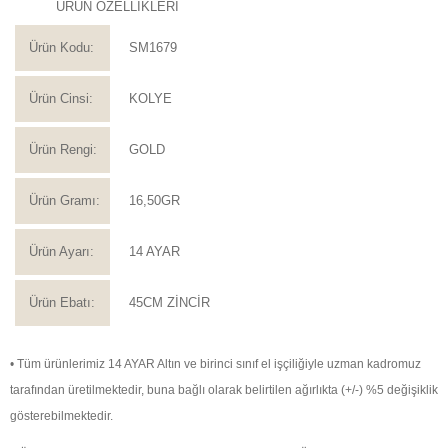
ÜRÜN ÖZELLİKLERİ
Ürün Kodu:
SM1679
Ürün Cinsi:
KOLYE
Ürün Rengi:
GOLD
Ürün Gramı:
16,50GR
Ürün Ayarı:
14 AYAR
Ürün Ebatı:
45CM ZİNCİR
• Tüm ürünlerimiz 14 AYAR Altın ve birinci sınıf el işçiliğiyle uzman kadromuz
tarafından üretilmektedir, buna bağlı olarak belirtilen ağırlıkta (+/-) %5 değişiklik
gösterebilmektedir.