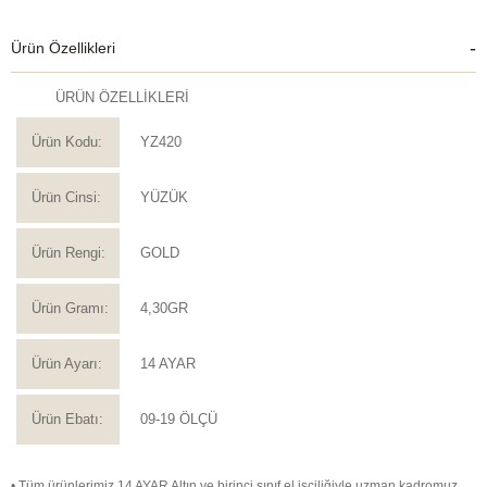
Ürün Özellikleri
ÜRÜN ÖZELLİKLERİ
Ürün Kodu:
YZ420
Ürün Cinsi:
YÜZÜK
Ürün Rengi:
GOLD
Ürün Gramı:
4,30GR
Ürün Ayarı:
14 AYAR
Ürün Ebatı:
09-19 ÖLÇÜ
• Tüm ürünlerimiz 14 AYAR Altın ve birinci sınıf el işçiliğiyle uzman kadromuz