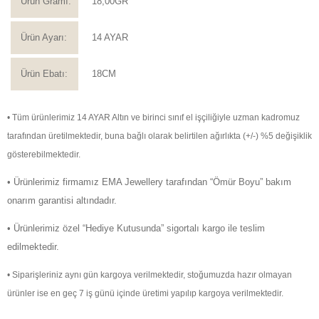
Ürün Gramı:
18,00GR
Ürün Ayarı:
14 AYAR
Ürün Ebatı:
18CM
• Tüm ürünlerimiz 14 AYAR Altın ve birinci sınıf el işçiliğiyle uzman kadromuz
tarafından üretilmektedir, buna bağlı olarak belirtilen ağırlıkta (+/-) %5 değişiklik
gösterebilmektedir.
• Ürünlerimiz firmamız EMA Jewellery tarafından “Ömür Boyu” bakım
onarım garantisi altındadır.
• Ürünlerimiz özel “Hediye Kutusunda” sigortalı kargo ile teslim
edilmektedir.
• Siparişleriniz aynı gün kargoya verilmektedir, stoğumuzda hazır olmayan
ürünler ise en geç 7 iş günü içinde üretimi yapılıp kargoya verilmektedir.