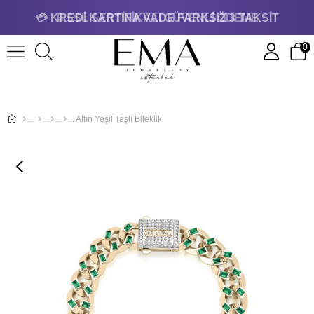
💳 KREDİ KARTINA VADE FARKSIZ 3 TAKSİT
🔒 SSL SERTİFİKALI GÜVENLİ ÖDEME
0
Altın Yeşil Taşlı Bileklik