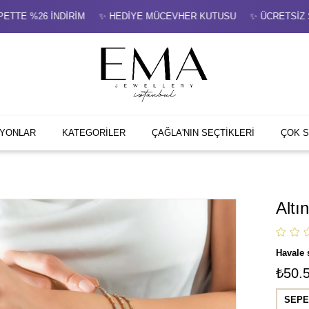
TTE %26 İNDİRİM ✨ HEDİYE MÜCEVHER KUTUSU ✨ ÜCRETSİZ SİG
İYONLAR
KATEGORİLER
ÇAĞLA'NIN SEÇTİKLERİ
ÇOK 
Altı
Havale 
₺50.
SEPE