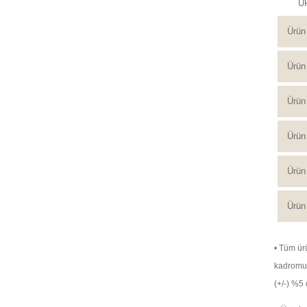
Ü
Ürün
Ürün 
Ürün 
Ürün
Ürün 
Ürün 
• Tüm ürü
kadromuz 
(+/-) %5 