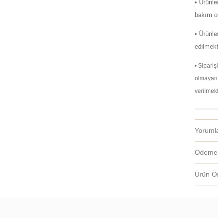
• Ürünl
bakım on
• Ürünle
edilmekt
• Sipari
olmayan 
verilmekt
Yoruml
Ödeme 
Ürün Ön