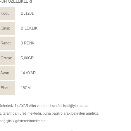
RÜN ÖZELLİKLERİ
 Kodu:
BL1281
Cinsi:
BİLEKLİK
Rengi:
3 RENK
 Gramı:
5,00GR
Ayarı:
14 AYAR
Ebatı:
18CM
nlerimiz 14 AYAR Altın ve birinci sınıf el işçiliğiyle uzman
tarafından üretilmektedir, buna bağlı olarak belirtilen ağırlıkta
değişiklik gösterebilmektedir.