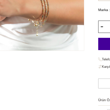
Marka
:
Telef
Karşıl
Ürün Öze