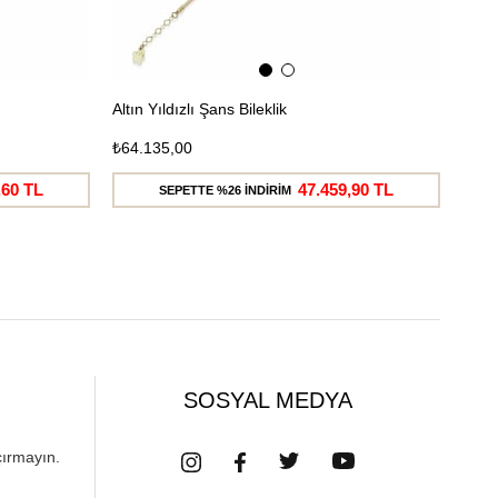
Altın Yıldızlı Şans Bileklik
Altın
₺64.135,00
₺60.
,60 TL
47.459,90 TL
SEPETTE %26 İNDİRİM
SOSYAL MEDYA
çırmayın.