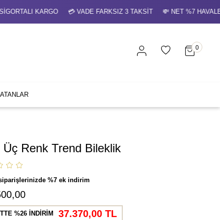
ORTALI KARGO 💳 VADE FARKSIZ 3 TAKSİT 💸 NET %7 HAVALE İ
0
SATANLAR
n Üç Renk Trend Bileklik
siparişlerinizde %7 ek indirim
500,00
37.370,00 TL
TTE %26 İNDİRİM