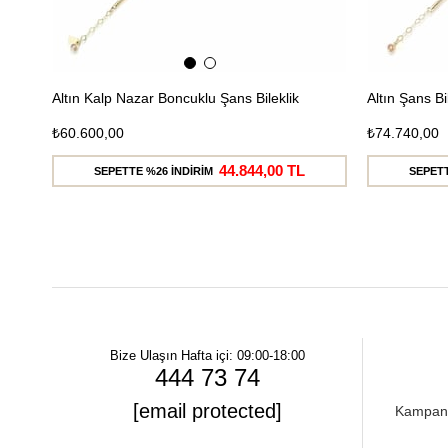
Altın Kalp Nazar Boncuklu Şans Bileklik
Altın Şans Bi
₺60.600,00
₺74.740,00
44.844,00 TL
SEPETTE %26 İNDİRİM
SEPETT
Bize Ulaşın
Hafta içi: 09:00-18:00
444 73 74
[email protected]
Kampanya