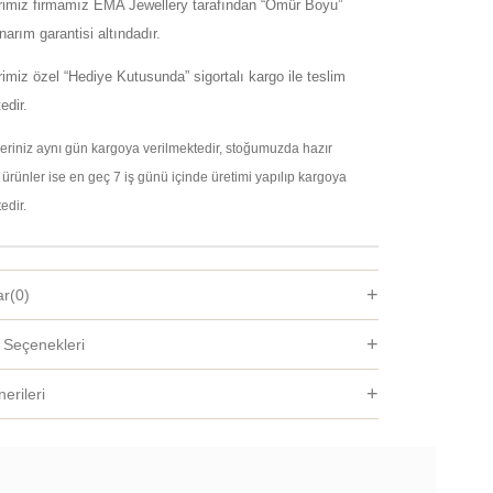
erimiz firmamız EMA Jewellery tarafından “Ömür Boyu”
arım garantisi altındadır.
rimiz özel “Hediye Kutusunda” sigortalı kargo ile teslim
edir.
şleriniz aynı gün kargoya verilmektedir, stoğumuzda hazır
ürünler ise en geç 7 iş günü içinde üretimi yapılıp kargoya
edir.
ar
(0)
Seçenekleri
erileri