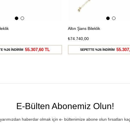
leklik
Altın Şans Bileklik
₺74.740,00
55.307,60 TL
55.307
E %26 İNDİRİM
SEPETTE %26 İNDİRİM
E-Bülten Abonemiz Olun!
rımızdan haberdar olmak için e- bültenimize abone olun fırsatları ka