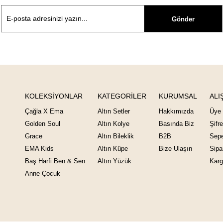
Gönder
KOLEKSİYONLAR
KATEGORİLER
KURUMSAL
ALI
Çağla X Ema
Altın Setler
Hakkımızda
Üye 
Golden Soul
Altın Kolye
Basında Biz
Şifr
Grace
Altın Bileklik
B2B
Sepe
EMA Kids
Altın Küpe
Bize Ulaşın
Sipa
Baş Harfi Ben & Sen
Altın Yüzük
Karg
Anne Çocuk