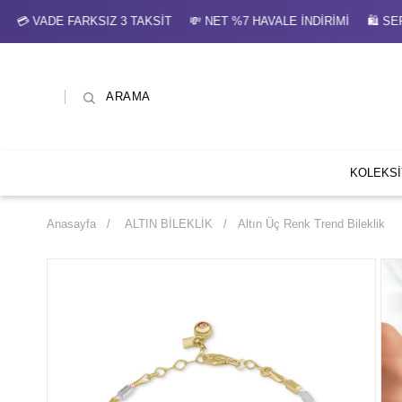
 VADE FARKSIZ 3 TAKSİT 💸 NET %7 HAVALE İNDİRİMİ 🛍 SEPE
ARAMA
KOLEKS
Anasayfa
ALTIN BİLEKLİK
Altın Üç Renk Trend Bileklik