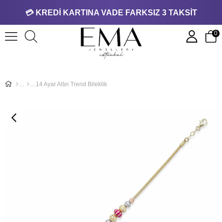
💳 KREDİ KARTINA VADE FARKSIZ 3 TAKSİT
0
14 Ayar Altın Trend Bileklik