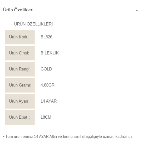
Ürün Özellikleri
ÜRÜN ÖZELLİKLERİ
Ürün Kodu:
BL826
Ürün Cinsi:
BİLEKLİK
Ürün Rengi:
GOLD
Ürün Gramı:
4,80GR
Ürün Ayarı:
14 AYAR
Ürün Ebatı:
18CM
• Tüm ürünlerimiz 14 AYAR Altın ve birinci sınıf el işçiliğiyle uzman kadromuz