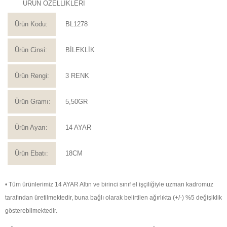
ÜRÜN ÖZELLİKLERİ
Ürün Kodu:
BL1278
Ürün Cinsi:
BİLEKLİK
Ürün Rengi:
3 RENK
Ürün Gramı:
5,50GR
Ürün Ayarı:
14 AYAR
Ürün Ebatı:
18CM
• Tüm ürünlerimiz 14 AYAR Altın ve birinci sınıf el işçiliğiyle uzman kadromuz
tarafından üretilmektedir, buna bağlı olarak belirtilen ağırlıkta (+/-) %5 değişiklik
gösterebilmektedir.