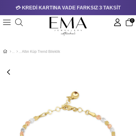
💳 KREDİ KARTINA VADE FARKSIZ 3 TAKSİT
0
Altın Küp Trend Bileklik