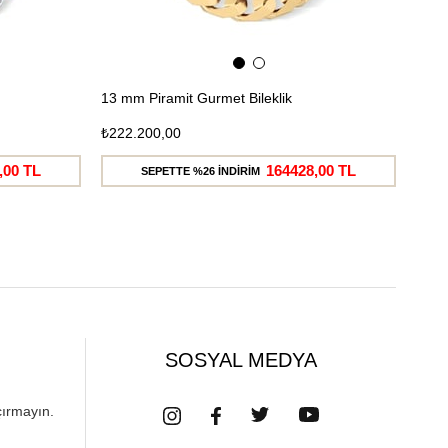
13 mm Piramit Gurmet Bileklik
7 mm
₺222.200,00
₺90.
,00 TL
164428,00 TL
SEPETTE %26 İNDİRİM
SOSYAL MEDYA
çırmayın.