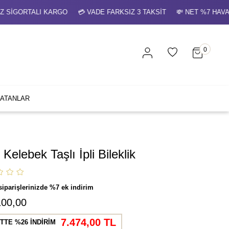
GORTALI KARGO 💳 VADE FARKSIZ 3 TAKSİT 💸 NET %7 HAVALE
0
SATANLAR
 Kelebek Taşlı İpli Bileklik
siparişlerinizde %7 ek indirim
100,00
7.474,00 TL
TTE %26 İNDİRİM