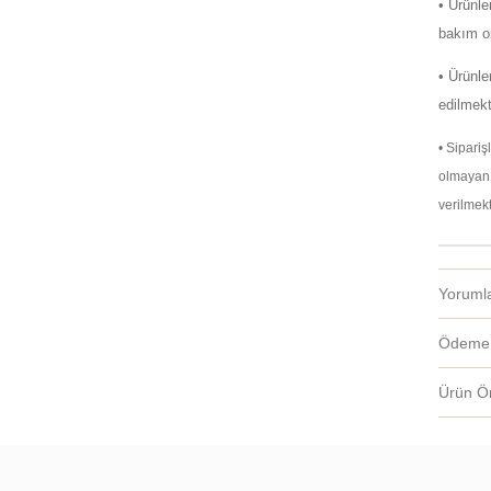
• Ürünl
bakım on
• Ürünle
edilmekt
• Sipari
olmayan 
verilmekt
Yoruml
Ödeme 
Ürün Ön