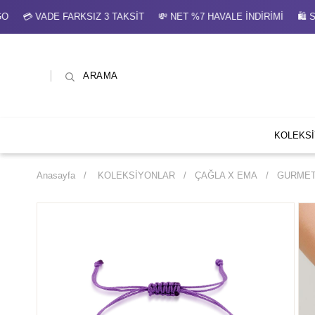
 VADE FARKSIZ 3 TAKSİT 💸 NET %7 HAVALE İNDİRİMİ 🛍 SE
ARAMA
KOLEKS
Anasayfa
KOLEKSİYONLAR
ÇAĞLA X EMA
GURMET