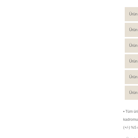
Ürün
Ürün 
Ürün 
Ürün
Ürün 
Ürün 
• Tüm ürü
kadromuz 
(+/-) %5 