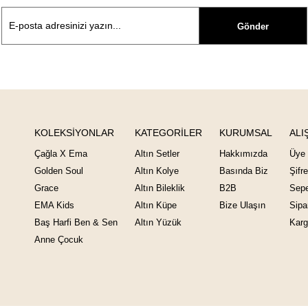
Gönder
KOLEKSİYONLAR
KATEGORİLER
KURUMSAL
ALI
Çağla X Ema
Altın Setler
Hakkımızda
Üye 
Golden Soul
Altın Kolye
Basında Biz
Şifr
Grace
Altın Bileklik
B2B
Sepe
EMA Kids
Altın Küpe
Bize Ulaşın
Sipa
Baş Harfi Ben & Sen
Altın Yüzük
Karg
Anne Çocuk