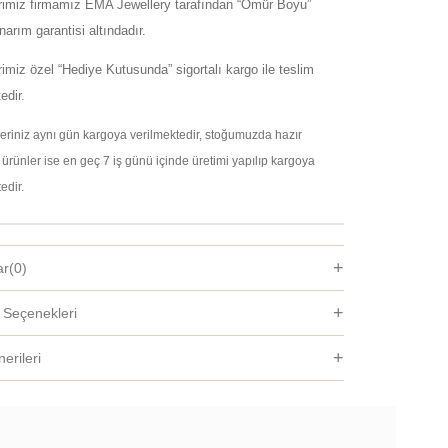
erimiz firmamız EMA Jewellery tarafından “Ömür Boyu”
arım garantisi altındadır.
rimiz özel “Hediye Kutusunda” sigortalı kargo ile teslim
edir.
şleriniz aynı gün kargoya verilmektedir, stoğumuzda hazır
ürünler ise en geç 7 iş günü içinde üretimi yapılıp kargoya
edir.
ar
(0)
Seçenekleri
erileri