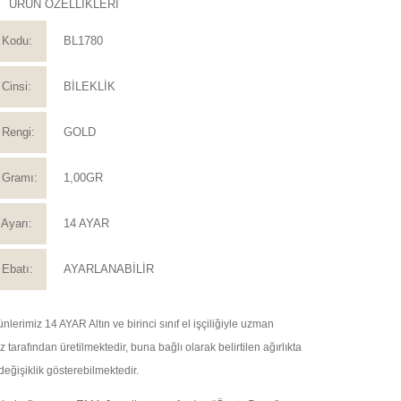
ÜRÜN ÖZELLİKLERİ
 Kodu:
BL1780
Cinsi:
BİLEKLİK
Rengi:
GOLD
 Gramı:
1,00GR
Ayarı:
14 AYAR
Ebatı:
AYARLANABİLİR
nlerimiz 14 AYAR Altın ve birinci sınıf el işçiliğiyle uzman
tarafından üretilmektedir, buna bağlı olarak belirtilen ağırlıkta
değişiklik gösterebilmektedir.