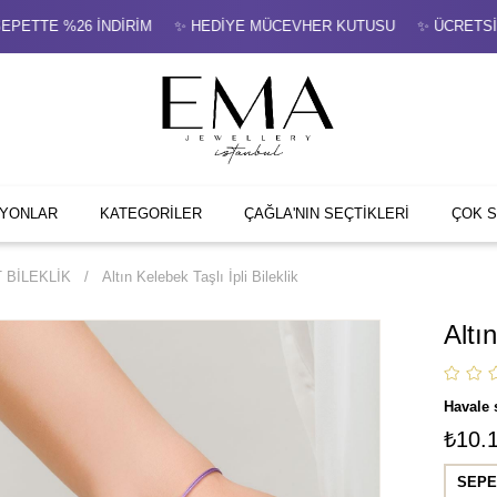
PETTE %26 İNDİRİM ✨ HEDİYE MÜCEVHER KUTUSU ✨ ÜCRETSİZ Sİ
İYONLAR
KATEGORİLER
ÇAĞLA'NIN SEÇTİKLERİ
ÇOK 
 BİLEKLİK
Altın Kelebek Taşlı İpli Bileklik
Altın
Havale 
₺10.
SEPE