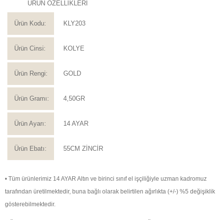
ÜRÜN ÖZELLİKLERİ
Ürün Kodu:
KLY203
Ürün Cinsi:
KOLYE
Ürün Rengi:
GOLD
Ürün Gramı:
4,50GR
Ürün Ayarı:
14 AYAR
Ürün Ebatı:
55CM ZİNCİR
• Tüm ürünlerimiz 14 AYAR Altın ve birinci sınıf el işçiliğiyle uzman kadromuz
tarafından üretilmektedir, buna bağlı olarak belirtilen ağırlıkta (+/-) %5 değişiklik
gösterebilmektedir.