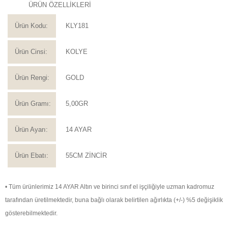
ÜRÜN ÖZELLİKLERİ
Ürün Kodu:
KLY181
Ürün Cinsi:
KOLYE
Ürün Rengi:
GOLD
Ürün Gramı:
5,00GR
Ürün Ayarı:
14 AYAR
Ürün Ebatı:
55CM ZİNCİR
• Tüm ürünlerimiz 14 AYAR Altın ve birinci sınıf el işçiliğiyle uzman kadromuz
tarafından üretilmektedir, buna bağlı olarak belirtilen ağırlıkta (+/-) %5 değişiklik
gösterebilmektedir.