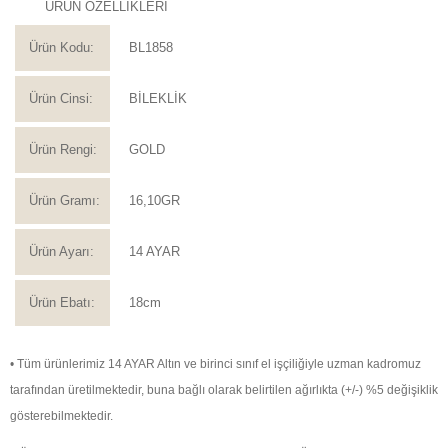
ÜRÜN ÖZELLİKLERİ
Ürün Kodu:
BL1858
Ürün Cinsi:
BİLEKLİK
Ürün Rengi:
GOLD
Ürün Gramı:
16,10GR
Ürün Ayarı:
14 AYAR
Ürün Ebatı:
18cm
• Tüm ürünlerimiz 14 AYAR Altın ve birinci sınıf el işçiliğiyle uzman kadromuz
tarafından üretilmektedir, buna bağlı olarak belirtilen ağırlıkta (+/-) %5 değişiklik
gösterebilmektedir.