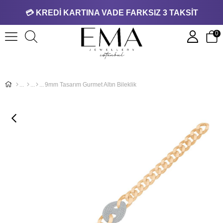
💳 KREDİ KARTINA VADE FARKSIZ 3 TAKSİT
0
9mm Tasarım Gurmet Altın Bileklik