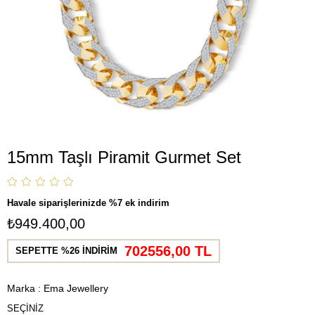
15mm Taşlı Piramit Gurmet Set
Havale siparişlerinizde %7 ek indirim
₺949.400,00
702556,00 TL
SEPETTE %26 İNDİRİM
Marka
:
Ema Jewellery
SEÇİNİZ