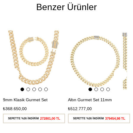
Benzer Ürünler
Ücretsiz
Ücretsiz
Kargo
Kargo
9mm Klasik Gurmet Set
Altın Gurmet Set 11mm
₺368.650,00
₺512.777,00
272801,00 TL
379454,98 TL
SEPETTE %26 İNDİRİM
SEPETTE %26 İNDİRİM