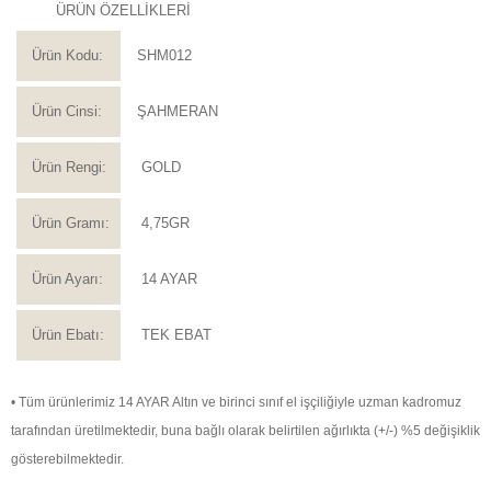
ÜRÜN ÖZELLİKLERİ
Ürün Kodu:
SHM012
Ürün Cinsi:
ŞAHMERAN
Ürün Rengi:
GOLD
Ürün Gramı:
4,75GR
Ürün Ayarı:
14 AYAR
Ürün Ebatı:
TEK EBAT
• Tüm ürünlerimiz 14 AYAR Altın ve birinci sınıf el işçiliğiyle uzman kadromuz
tarafından üretilmektedir, buna bağlı olarak belirtilen ağırlıkta (+/-) %5 değişiklik
gösterebilmektedir.